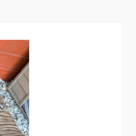
F-
Wurf!!!